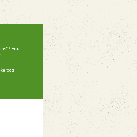
ans" / Ecke
r
1
ekeroog
n