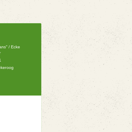
ans" / Ecke
r
1
ekeroog
n