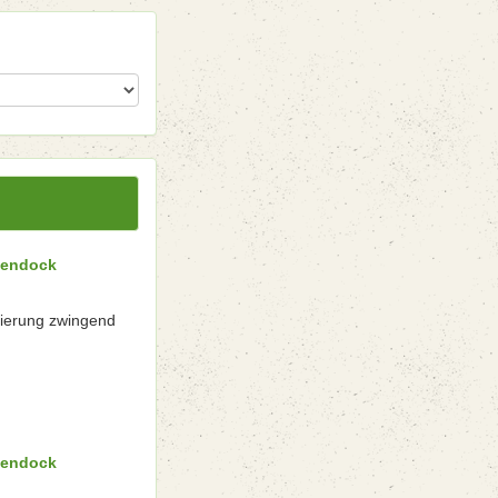
kendock
vierung zwingend
kendock