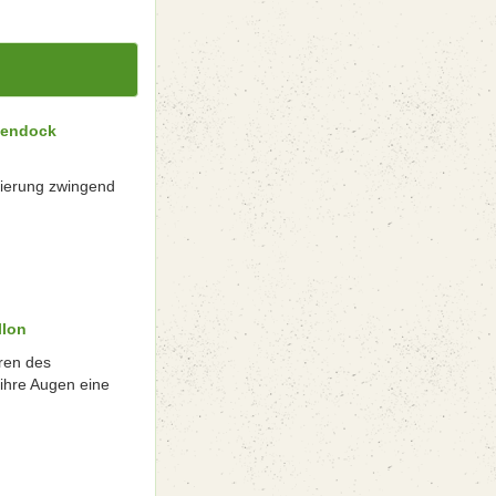
kendock
vierung zwingend
llon
ren des
ihre Augen eine