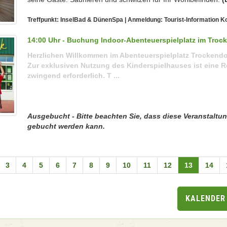
Treffpunkt: InselBad & DünenSpa | Anmeldung: Tourist-Information 
14:00 Uhr - Buchung Indoor-Abenteuerspielplatz im Troc
Herzlichen Willkommen im Abenteuerspielplatz Trockend
Zur exklusiven Nutzung des Kinderspielhauses ist eine 
zwingend erforderlich. T ...
Ausgebucht - Bitte beachten Sie, dass diese Veranstaltu
gebucht werden kann.
3
4
5
6
7
8
9
10
11
12
13
14
KALENDER