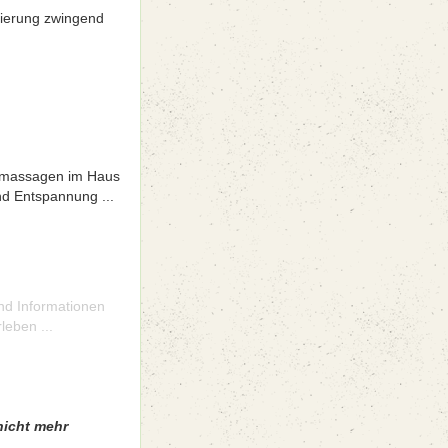
vierung zwingend
gsmassagen im Haus
nd Entspannung ...
und Informationen
leben ...
nicht mehr