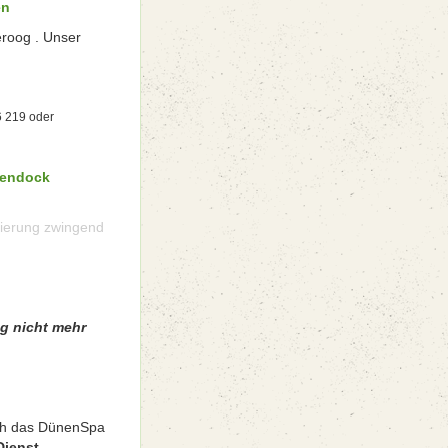
en
eroog . Unser
6 219 oder
kendock
vierung zwingend
ng nicht mehr
uch das DünenSpa
Dienst ...