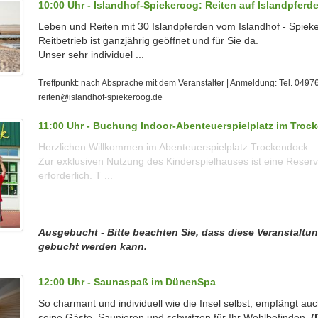
10:00 Uhr - Islandhof-Spiekeroog: Reiten auf Islandpferd
Leben und Reiten mit 30 Islandpferden vom Islandhof - Spiek
Reitbetrieb ist ganzjährig geöffnet und für Sie da.
Unser sehr individuel ...
Treffpunkt: nach Absprache mit dem Veranstalter | Anmeldung: Tel. 0497
reiten@islandhof-spiekeroog.de
11:00 Uhr - Buchung Indoor-Abenteuerspielplatz im Troc
Herzlichen Willkommen im Abenteuerspielplatz Trockendock.
Zur exklusiven Nutzung des Kinderspielhauses ist eine Reser
erforderlich. T ...
Ausgebucht - Bitte beachten Sie, dass diese Veranstaltu
gebucht werden kann.
12:00 Uhr - Saunaspaß im DünenSpa
So charmant und individuell wie die Insel selbst, empfängt a
seine Gäste. Saunieren und schwitzen für Ihr Wohlbefinden.
(