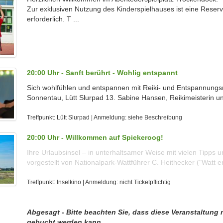
Zur exklusiven Nutzung des Kinderspielhauses ist eine Reser
erforderlich. T ...
20:00 Uhr - Sanft berührt - Wohlig entspannt
Sich wohlfühlen und entspannen mit Reiki- und Entspannun
Sonnentau, Lütt Slurpad 13. Sabine Hansen, Reikimeisterin u
Treffpunkt: Lütt Slurpad | Anmeldung: siehe Beschreibung
20:00 Uhr - Willkommen auf Spiekeroog!
Ihre Urlaubsinsel – in unterhaltsamer Weise mit vielen Tipps 
vorgestellt von Nationalpark-Wattführer C. Heithecker ("Watt er
Treffpunkt: Inselkino | Anmeldung: nicht Ticketpflichtig
Abgesagt - Bitte beachten Sie, dass diese Veranstaltung 
gebucht werden kann.