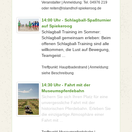
Veranstalter | Anmeldung: Tel. 04976 219
oder reiten@islandhof-spiekeroog.de
14:00 Uhr - Schlagball-Spaßturnier
auf Spiekeroog
Schlagball Training im Sommer:
Schlagball gemeinsam erleben: Beim
offenen Schlagball-Training sind alle
willkommen, die Lust auf Bewegung,
Teamgeist ...
Treffpunkt: Hauptbadestrand | Anmeldung:
siehe Beschreibung
14:30 Uhr - Fahrt mit der
Museumspferdebahn
Sichern Sie sich Ihren Platz für eine
unvergessliche Fahrt mit der
historischen Pferdebahn. Erleben Sie
die einzigartige Atmosphäre einer
Fahrt mit ...