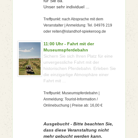
für Sie da.
Unser sehr individuel ...
Treffpunkt: nach Absprache mit dem
Veranstalter | Anmeldung: Tel. 04976 219
oder reiten@islandhof-spiekeroog.de
11:00 Uhr - Fahrt mit der
Museumspferdebahn
Sichern Sie sich Ihren Platz für eine
unvergessliche Fahrt mit der
historischen Pferdebahn. Erleben Sie
die einzigartige Atmosphäre einer
Fahrt mit ...
Treffpunkt: Museumspferdebahn |
Anmeldung: Tourist-Information /
Onlinebuchung | Preise ab: 16,00 €
Ausgebucht - Bitte beachten Sie,
dass diese Veranstaltung nicht
mehr gebucht werden kann.