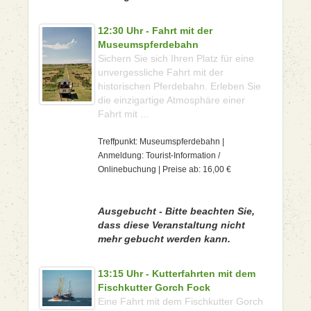
12:30 Uhr - Fahrt mit der
Museumspferdebahn
Sichern Sie sich Ihren Platz für eine
unvergessliche Fahrt mit der
historischen Pferdebahn. Erleben Sie
die einzigartige Atmosphäre einer
Fahrt mit ...
Treffpunkt: Museumspferdebahn |
Anmeldung: Tourist-Information /
Onlinebuchung | Preise ab: 16,00 €
Ausgebucht - Bitte beachten Sie,
dass diese Veranstaltung nicht
mehr gebucht werden kann.
13:15 Uhr - Kutterfahrten mit dem
Fischkutter Gorch Fock
Eine Fahrt mit dem Fischkutter Gorch