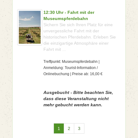
12:30 Uhr - Fahrt mit der
Museumspferdebahn
Sichern Sie sich Ihren Platz für eine
unvergessliche Fahrt mit der
historischen Pferdebahn. Erleben Sie
die einzigartige Atmosphäre einer
Fahrt mit ...
Treffpunkt: Museumspferdebahn |
Anmeldung: Tourist-Information /
Onlinebuchung | Preise ab: 16,00 €
Ausgebucht - Bitte beachten Sie,
dass diese Veranstaltung nicht
mehr gebucht werden kann.
1
2
3