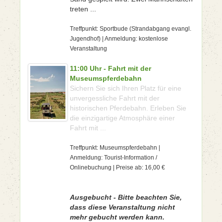
treten ...
Treffpunkt: Sportbude (Strandabgang evangl.
Jugendhof) | Anmeldung: kostenlose
Veranstaltung
11:00 Uhr - Fahrt mit der
Museumspferdebahn
Sichern Sie sich Ihren Platz für eine
unvergessliche Fahrt mit der
historischen Pferdebahn. Erleben Sie
die einzigartige Atmosphäre einer
Fahrt mit ...
Treffpunkt: Museumspferdebahn |
Anmeldung: Tourist-Information /
Onlinebuchung | Preise ab: 16,00 €
Ausgebucht - Bitte beachten Sie,
dass diese Veranstaltung nicht
mehr gebucht werden kann.