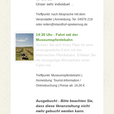
Unser sehr individuel ...
Treffpunkt: nach Absprache mit dem
Veranstalter | Anmeldung: Tel. 04976 219
oder reiten@islandhof-spiekeroog.de
14:30 Uhr - Fahrt mit der
Museumspferdebahn
Sichern Sie sich Ihren Platz für eine
unvergessliche Fahrt mit der
historischen Pferdebahn. Erleben Sie
die einzigartige Atmosphäre einer
Fahrt mit ...
Treffpunkt: Museumspferdebahn |
Anmeldung: Tourist-Information /
Onlinebuchung | Preise ab: 16,00 €
Ausgebucht - Bitte beachten Sie,
dass diese Veranstaltung nicht
mehr gebucht werden kann.