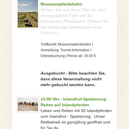
Museumspferdebahn
Sichern Sie sich Ihren Platz für eine
unvergessliche Fahrt mit der
historischen Pferdebahn. Erleben Sie
die einzigartige Atmosphäre einer
Fahrt mit ...
Treffpunkt: Museumspferdebahn |
Anmeldung: Tourist-Information /
Onlinebuchung | Preise ab: 16,00 €
Ausgebucht - Bitte beachten Sie,
dass diese Veranstaltung nicht
mehr gebucht werden kann.
14:00 Uhr - Islandhof-Spiekeroog:
Reiten auf Islandpferden
Leben und Reiten mit 30 Islandpferden
vom Islandhof - Spiekeroog . Unser
Reitbetrieb ist ganzjährig geöffnet und
für Sie da.