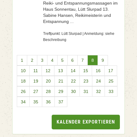
Reiki- und Entspannungsmassagen im
Haus Sonnentau, Lütt Slurpad 13.
Sabine Hansen, Reikimeisterin und
Entspannung ...
Treffpunkt: Lütt Slurpad | Anmeldung: siehe
Beschreibung
1
2
3
4
5
6
7
8
9
10
11
12
13
14
15
16
17
18
19
20
21
22
23
24
25
26
27
28
29
30
31
32
33
34
35
36
37
KALENDER EXPORTIEREN