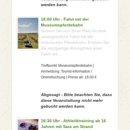
werden kann.
16:00 Uhr - Fahrt mit der
Museumspferdebahn
Sichern Sie sich Ihren Platz für eine
unvergessliche Fahrt mit der
historischen Pferdebahn. Erleben Sie
die einzigartige Atmosphäre einer
Fahrt mit ...
Treffpunkt: Museumspferdebahn |
Anmeldung: Tourist-Information /
Onlinebuchung | Preise ab: 16,00 €
Abgesagt - Bitte beachten Sie, dass
diese Veranstaltung nicht mehr
gebucht werden kann.
16:30 Uhr - Athletiktraining ab 16
Jahren mit Sara am Strand