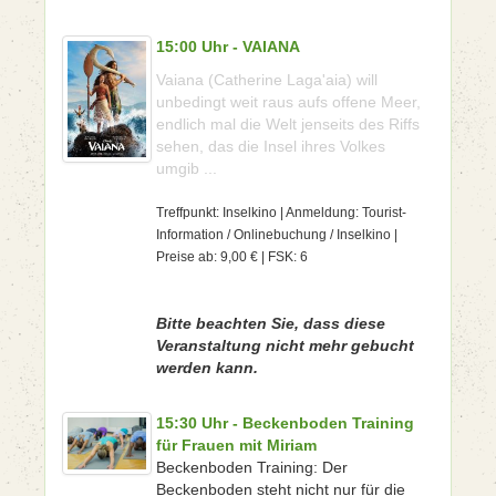
15:00 Uhr - VAIANA
Vaiana (Catherine Laga'aia) will
unbedingt weit raus aufs offene Meer,
endlich mal die Welt jenseits des Riffs
sehen, das die Insel ihres Volkes
umgib ...
Treffpunkt: Inselkino | Anmeldung: Tourist-
Information / Onlinebuchung / Inselkino |
Preise ab: 9,00 € | FSK: 6
Bitte beachten Sie, dass diese
Veranstaltung nicht mehr gebucht
werden kann.
15:30 Uhr - Beckenboden Training
für Frauen mit Miriam
Beckenboden Training: Der
Beckenboden steht nicht nur für die