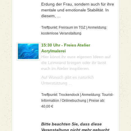
Erdung der Frau, sondern auch für ihre
mentale und emotionale Stabilität. In
diesem, ...
Treffpunkt: Freiraum im TGZ | Anmeldung:
kostenlose Veranstaltung
15:30 Uhr - Freies Atelier
Acrylmalerei
Hier könnt ihr eure eigenen Ideen auf
die Leinwand bringen oder ihr lasst
euch im Atelier inspitieren.
Auf Wunsch gibt es natürlich
Unterstützung ...
Treffpunkt: Trockendock | Anmeldung: Tourist-
Information / Onlinebuchung | Preise ab:
40,00 €
Bitte beachten Sie, dass diese
Veranstaltung nicht mehr gebucht