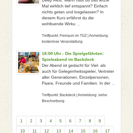
Deep Rest: Wann hast du das letzte
Mal wirklich tief entspannt? Einfach
nichts getan und losgelassen? In
diesem Kurs erfährst du die
wohltuende Wirku ...
Treffpunkt: Freiraum im TGZ | Anmeldung:
kostenlose Veranstaltung
18:00 Uhr - Die Spielgefährten:
Spieleabend im Backdeck
Der Abend ist gedacht für Viel- als
auch für Gelegenheitsspieler, Vertreter
aller Generationen, Einzelpersonen,
Paare, Freunde und Familien. In der ...
Treffpunkt: Backdeck | Anmeldung: siehe
Beschreibung
1
2
3
4
5
6
7
8
9
10
11
12
13
14
15
16
17