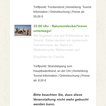
Treffpunkt: Trockendock | Anmeldung: Tourist-
Information / Onlinebuchung | Preise ab:
59,00 €
15:00 Uhr - Naturentdecker*innen
unterwegs!
Wir begeben uns auf Erlebnistour am
Strand. Dabei decken wir spielerisch
Geheimnisse der Natur im
Weltnaturerbe Wattenmeer auf.
Empfolen für Familie ...
Treffpunkt: Strandabgang zum
Hauptbadestrand, an der Uhr | Anmeldung:
Tourist-Information / Onlinebuchung | Preise
ab: 8,00 €
Bitte beachten Sie, dass diese
Veranstaltung nicht mehr gebucht
werden kann.