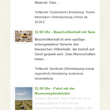
Material: Glas ...
Treffpunkt: Trockendock | Anmeldung: Tourist-
Information / Onlinebuchung | Preise ab:
30,00 €
11:00 Uhr - Beachvölkerball mit Sara
Beachvölkerball ist eine spaßige,
actiongeladene Variante des
klassischen Völkerballs, die barfuß auf
Sand gespielt wird. Zwei Mannschaften
treten ...
Treffpunkt: Sportbude (Strandabgang evangl.
Jugendhof) | Anmeldung: kostenlose
Veranstaltung
11:00 Uhr - Fahrt mit der
Museumspferdebahn
Sichern Sie sich Ihren Platz für eine
unvergessliche Fahrt mit der
historischen Pferdebahn. Erleben Sie