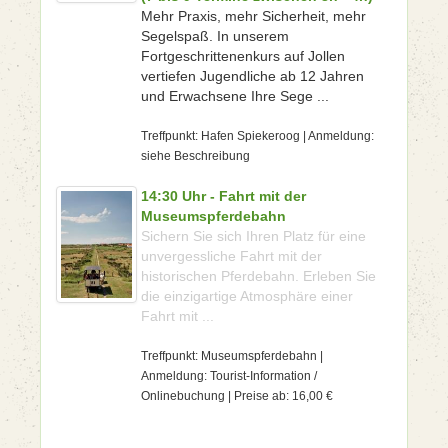
Mehr Praxis, mehr Sicherheit, mehr
Segelspaß. In unserem
Fortgeschrittenenkurs auf Jollen
vertiefen Jugendliche ab 12 Jahren
und Erwachsene Ihre Sege ...
Treffpunkt: Hafen Spiekeroog | Anmeldung:
siehe Beschreibung
14:30 Uhr - Fahrt mit der
Museumspferdebahn
Sichern Sie sich Ihren Platz für eine
unvergessliche Fahrt mit der
historischen Pferdebahn. Erleben Sie
die einzigartige Atmosphäre einer
Fahrt mit ...
Treffpunkt: Museumspferdebahn |
Anmeldung: Tourist-Information /
Onlinebuchung | Preise ab: 16,00 €