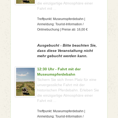
die einzigartige Atmosphäre einer
Fahrt mit ...
Treffpunkt: Museumspferdebahn |
Anmeldung: Tourist-Information /
Onlinebuchung | Preise ab: 16,00 €
Ausgebucht - Bitte beachten Sie,
dass diese Veranstaltung nicht
mehr gebucht werden kann.
12:30 Uhr - Fahrt mit der
Museumspferdebahn
Sichern Sie sich Ihren Platz für eine
unvergessliche Fahrt mit der
historischen Pferdebahn. Erleben Sie
die einzigartige Atmosphäre einer
Fahrt mit ...
Treffpunkt: Museumspferdebahn |
Anmeldung: Tourist-Information /