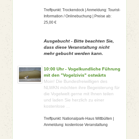
Treffpunkt: Trockendock | Anmeldung: Tourist-
Information / Onlinebuchung | Preise ab:
25,00 €
Ausgebucht - Bitte beachten Sie,
dass diese Veranstaltung nicht
mehr gebucht werden kann.
10:00 Uhr - Vogelkundliche Führung
mit den "Vogelzivis" ostwärts
Moin! Die Bundesfreiwilligen des
NLWKN möchten ihre Begeisterung für
die Vogelwelt gerne mit Ihnen teilen
und laden Sie herzlich zu einer
kostenlose ...
Treffpunkt: Nationalpark-Haus Wittbülten |
Anmeldung: kostenlose Veranstaltung