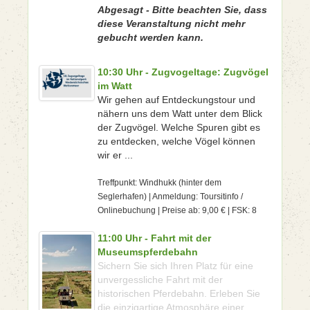
Abgesagt - Bitte beachten Sie, dass
diese Veranstaltung nicht mehr
gebucht werden kann.
10:30 Uhr - Zugvogeltage: Zugvögel
im Watt
Wir gehen auf Entdeckungstour und
nähern uns dem Watt unter dem Blick
der Zugvögel. Welche Spuren gibt es
zu entdecken, welche Vögel können
wir er ...
Treffpunkt: Windhukk (hinter dem
Seglerhafen) | Anmeldung: Toursitinfo /
Onlinebuchung | Preise ab: 9,00 € | FSK: 8
11:00 Uhr - Fahrt mit der
Museumspferdebahn
Sichern Sie sich Ihren Platz für eine
unvergessliche Fahrt mit der
historischen Pferdebahn. Erleben Sie
die einzigartige Atmosphäre einer