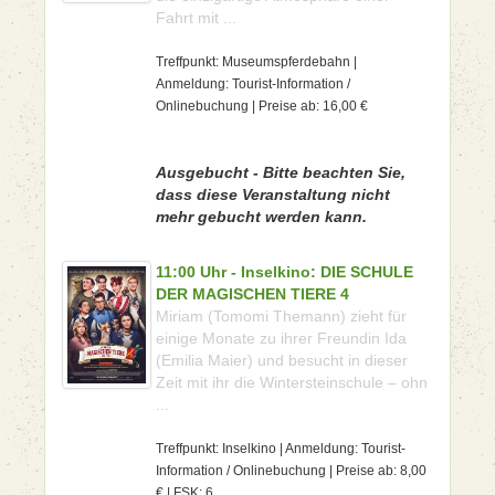
Fahrt mit ...
Treffpunkt: Museumspferdebahn |
Anmeldung: Tourist-Information /
Onlinebuchung | Preise ab: 16,00 €
Ausgebucht - Bitte beachten Sie,
dass diese Veranstaltung nicht
mehr gebucht werden kann.
11:00 Uhr - Inselkino: DIE SCHULE
DER MAGISCHEN TIERE 4
Miriam (Tomomi Themann) zieht für
einige Monate zu ihrer Freundin Ida
(Emilia Maier) und besucht in dieser
Zeit mit ihr die Wintersteinschule – ohn
...
Treffpunkt: Inselkino | Anmeldung: Tourist-
Information / Onlinebuchung | Preise ab: 8,00
€ | FSK: 6