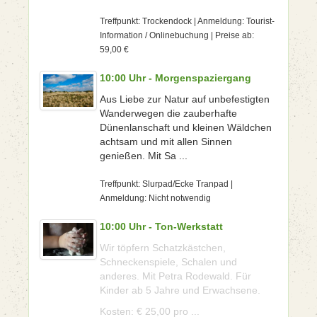
Treffpunkt: Trockendock | Anmeldung: Tourist-
Information / Onlinebuchung | Preise ab:
59,00 €
10:00 Uhr - Morgenspaziergang
Aus Liebe zur Natur auf unbefestigten
Wanderwegen die zauberhafte
Dünenlanschaft und kleinen Wäldchen
achtsam und mit allen Sinnen
genießen. Mit Sa ...
Treffpunkt: Slurpad/Ecke Tranpad |
Anmeldung: Nicht notwendig
10:00 Uhr - Ton-Werkstatt
Wir töpfern Schatzkästchen,
Schneckenspiele, Schalen und
anderes. Mit Petra Rodewald. Für
Kinder ab 5 Jahre und Erwachsene.
Kosten: € 25,00 pro ...