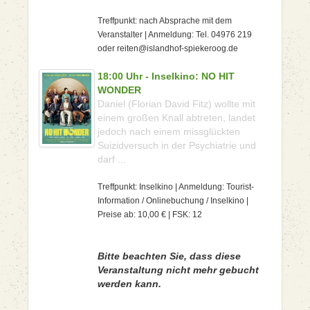
Treffpunkt: nach Absprache mit dem
Veranstalter | Anmeldung: Tel. 04976 219
oder reiten@islandhof-spiekeroog.de
18:00 Uhr - Inselkino: NO HIT
WONDER
Daniel (Florian David Fitz) wollte mit
einem großen Knall abtreten, landet
jedoch nach einem missglückten
Suizidversuch in der Psychiatrie und
darf ...
Treffpunkt: Inselkino | Anmeldung: Tourist-
Information / Onlinebuchung / Inselkino |
Preise ab: 10,00 € | FSK: 12
Bitte beachten Sie, dass diese
Veranstaltung nicht mehr gebucht
werden kann.