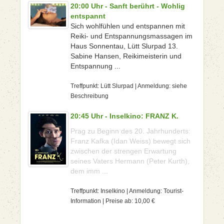
20:00 Uhr - Sanft berührt - Wohlig
entspannt
Sich wohlfühlen und entspannen mit
Reiki- und Entspannungsmassagen im
Haus Sonnentau, Lütt Slurpad 13.
Sabine Hansen, Reikimeisterin und
Entspannung ...
Treffpunkt: Lütt Slurpad | Anmeldung: siehe
Beschreibung
20:45 Uhr - Inselkino: FRANZ K.
Prag zu Beginn des 20. Jahrhunderts:
Franz Kafka (Idan Weiss) bewegt sich
zwischen der strengen Erwartung
seines Vaters Hermann (Peter Kurth),
dem imm ...
Treffpunkt: Inselkino | Anmeldung: Tourist-
Information | Preise ab: 10,00 €