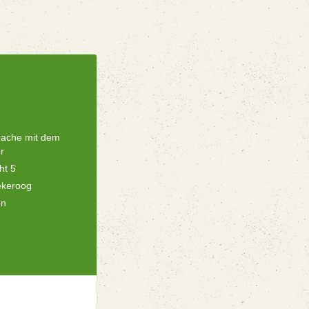
rache mit dem
r
ht 5
ekeroog
en