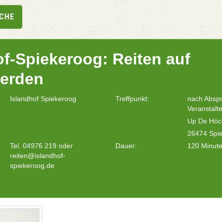
UCHE
of-Spiekeroog: Reiten auf
ferden
Islandhof Spiekeroog
Treffpunkt:
nach Absp
Veranstalte
Up De Höc
26474 Spi
Tel. 04976 219 oder
Dauer:
120 Minut
reiten@islandhof-
spiekeroog.de