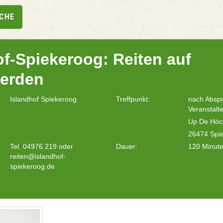
UCHE
of-Spiekeroog: Reiten auf
ferden
Islandhof Spiekeroog
Treffpunkt:
nach Absp
Veranstalte
Up De Höc
26474 Spi
Tel. 04976 219 oder
Dauer:
120 Minut
reiten@islandhof-
spiekeroog.de