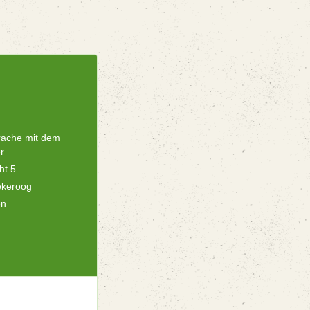
rache mit dem
r
ht 5
ekeroog
en