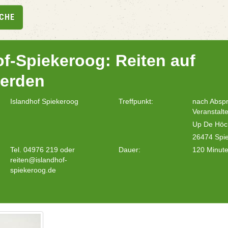
UCHE
of-Spiekeroog: Reiten auf
ferden
Islandhof Spiekeroog
Treffpunkt:
nach Absp
Veranstalte
Up De Höc
26474 Spi
Tel. 04976 219 oder
Dauer:
120 Minut
reiten@islandhof-
spiekeroog.de