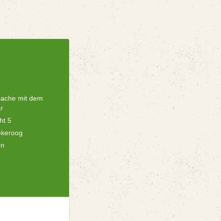
rache mit dem
r
ht 5
ekeroog
en