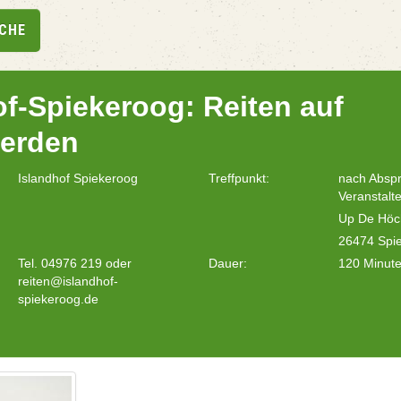
UCHE
of-Spiekeroog: Reiten auf
ferden
Islandhof Spiekeroog
Treffpunkt:
nach Absp
Veranstalte
Up De Höc
26474 Spi
Tel. 04976 219 oder
Dauer:
120 Minut
reiten@islandhof-
spiekeroog.de