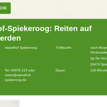
UCHE
of-Spiekeroog: Reiten auf
ferden
Islandhof Spiekeroog
Treffpunkt:
nach Absp
Veranstalte
Up De Höc
26474 Spi
Tel. 04976 219 oder
Dauer:
120 Minut
reiten@islandhof-
spiekeroog.de