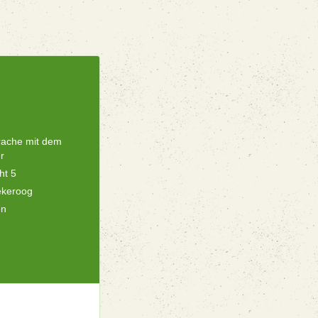
rache mit dem
r
ht 5
ekeroog
en