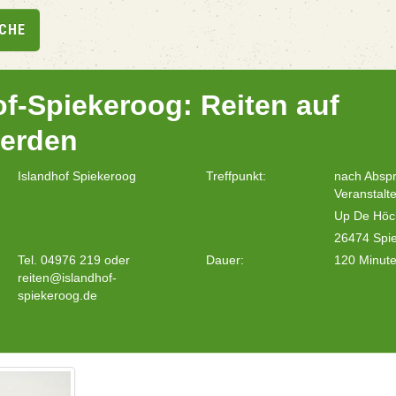
UCHE
of-Spiekeroog: Reiten auf
ferden
Islandhof Spiekeroog
Treffpunkt:
nach Absp
Veranstalte
Up De Höc
26474 Spi
Tel. 04976 219 oder
Dauer:
120 Minut
reiten@islandhof-
spiekeroog.de