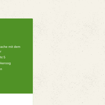
rache mit dem
r
ht 5
ekeroog
en