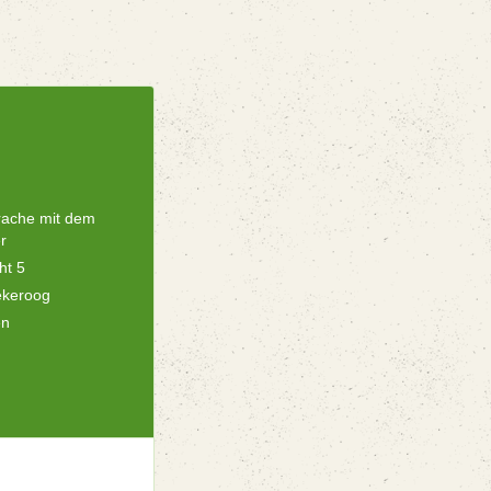
rache mit dem
r
ht 5
ekeroog
en