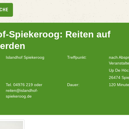
UCHE
of-Spiekeroog: Reiten auf
ferden
Islandhof Spiekeroog
Treffpunkt:
nach Absp
Veranstalte
Up De Höc
26474 Spi
Tel. 04976 219 oder
Dauer:
120 Minut
reiten@islandhof-
spiekeroog.de