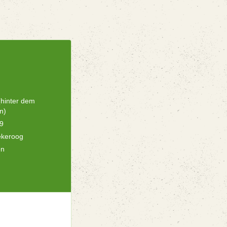
hinter dem
n)
 9
ekeroog
en