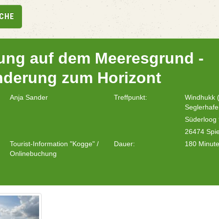
UCHE
ng auf dem Meeresgrund -
derung zum Horizont
Anja Sander
Treffpunkt:
Windhukk (
Seglerhafe
Süderloog
26474 Spi
Tourist-Information "Kogge" /
Dauer:
180 Minut
Onlinebuchung