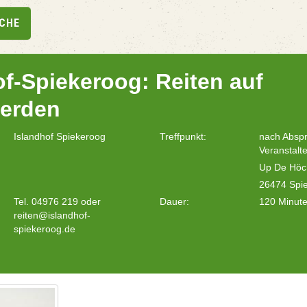
UCHE
of-Spiekeroog: Reiten auf
ferden
Islandhof Spiekeroog
Treffpunkt:
nach Absp
Veranstalte
Up De Höc
26474 Spi
Tel. 04976 219 oder
Dauer:
120 Minut
reiten@islandhof-
spiekeroog.de