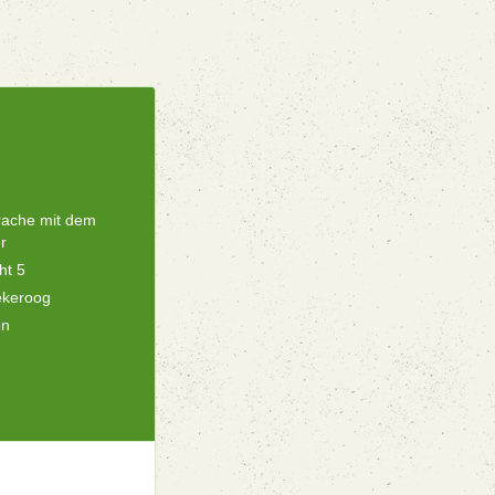
rache mit dem
r
ht 5
ekeroog
en