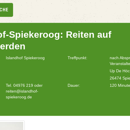
UCHE
of-Spiekeroog: Reiten auf
ferden
Islandhof Spiekeroog
Treffpunkt:
nach Absp
Veranstalte
Up De Höc
26474 Spi
Tel. 04976 219 oder
Dauer:
120 Minut
reiten@islandhof-
spiekeroog.de