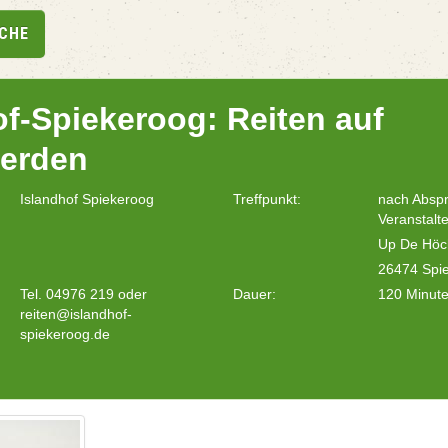
UCHE
of-Spiekeroog: Reiten auf
ferden
Islandhof Spiekeroog
Treffpunkt:
nach Absp
Veranstalte
Up De Höc
26474 Spi
Tel. 04976 219 oder
Dauer:
120 Minut
reiten@islandhof-
spiekeroog.de