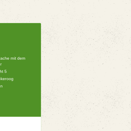
rache mit dem
r
ht 5
ekeroog
en