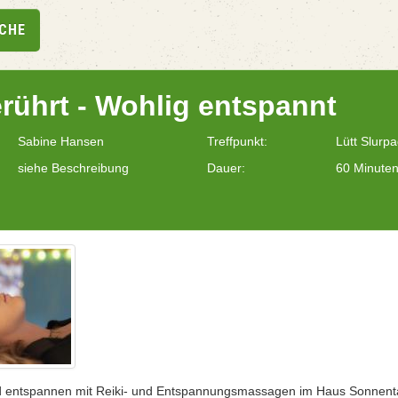
UCHE
erührt - Wohlig entspannt
Sabine Hansen
Treffpunkt:
Lütt Slurp
siehe Beschreibung
Dauer:
60 Minute
d entspannen mit Reiki- und Entspannungsmassagen im Haus Sonnenta