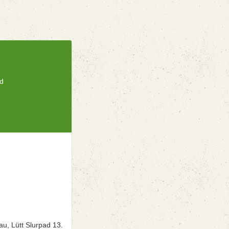
ad
n
u, Lütt Slurpad 13.