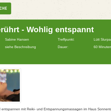
UCHE
erührt - Wohlig entspannt
Sabine Hansen
Treffpunkt:
Lütt Slurp
siehe Beschreibung
Dauer:
60 Minute
d entspannen mit Reiki- und Entspannungsmassagen im Haus Sonnenta