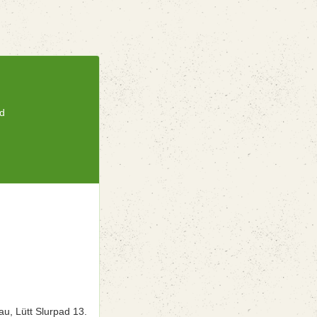
ad
n
u, Lütt Slurpad 13.