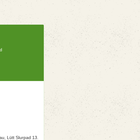
ad
n
u, Lütt Slurpad 13.