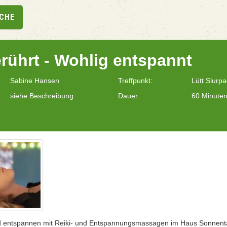
UCHE
erührt - Wohlig entspannt
Sabine Hansen
Treffpunkt:
Lütt Slurp
siehe Beschreibung
Dauer:
60 Minute
d entspannen mit Reiki- und Entspannungsmassagen im Haus Sonnenta