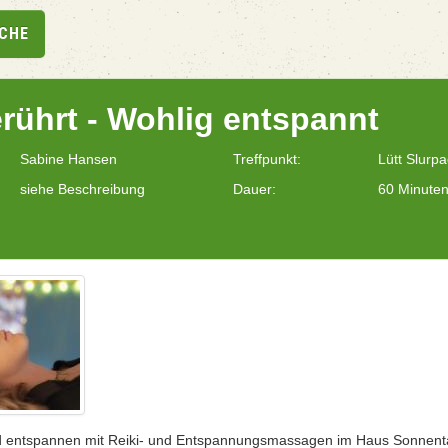
UCHE
erührt - Wohlig entspannt
Sabine Hansen
Treffpunkt:
Lütt Slurp
siehe Beschreibung
Dauer:
60 Minute
d entspannen mit Reiki- und Entspannungsmassagen im Haus Sonnenta