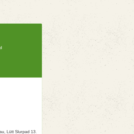
ad
n
u, Lütt Slurpad 13.