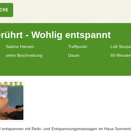
UCHE
erührt - Wohlig entspannt
Sabine Hansen
Treffpunkt:
Lütt Slurp
siehe Beschreibung
Dauer:
60 Minute
d entspannen mit Reiki- und Entspannungsmassagen im Haus Sonnenta