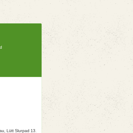
ad
n
u, Lütt Slurpad 13.