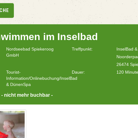
UCHE
wimmen im Inselbad
Nordseebad Spiekeroog
Treffpunkt:
InselBad 
GmbH
Noorderpa
26474 Spi
Tourist-
Dauer:
120 Minut
Information/Onlinebuchung/InselBad
& DünenSpa
 - nicht mehr buchbar -