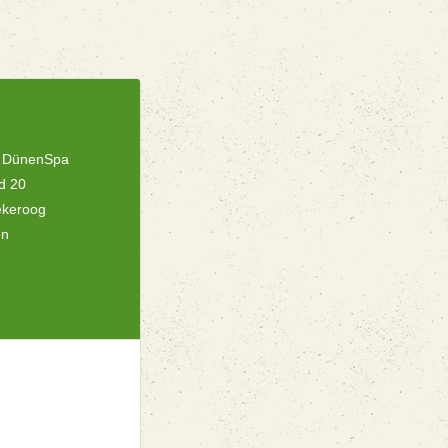
& DünenSpa
d 20
ekeroog
en